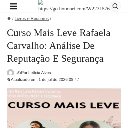
Pular
para
/
Livros e Resumos
/
o
Conteúdo
Curso Mais Leve Rafaela
Carvalho: Análise De
Reputação E Segurança
✍️Por
Letícia Alves
🔄Atualizado em:
1 de jul de 2026 09:47