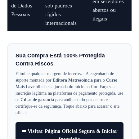
em servidores
de Dados
sob padrões
abertos ou
Pessoais
rígidos
ilegais
internacionais
Sua Compra Está 100% Protegida
Contra Riscos
Elimine qualquer margem de incerteza. A engenharia de
suporte montada por
Editora Matrescência
para o
Curso
Mais Leve
blinda sua jornada do início ao fim. Faça sua
inscrição legítima na plataforma de pagamento protegida, use
os
7 dias de garantia
para auditar tudo por dentro e
certifique-se da segurança. Toque abaixo para acessar o site
oficial.
➡️ Visitar Página Oficial Segura & Iniciar