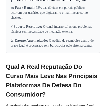
ANÁLISE TÉCNICA DO ÍNDICE DE SATISFAÇÃO:
📧
Fator E‑mail:
92% das dúvidas em portais públicos
ocorrem por usuários que digitaram o e‑mail incorreto no
checkout.
⚡
Suporte Resolutivo:
O canal interno soluciona problemas
técnicos sem necessidade de mediação externa.
⚖️
Estorno Automatizado:
O pedido de reembolso dentro do
prazo legal é processado sem burocracias pelo sistema central.
Qual A Real Reputação Do
Curso Mais Leve Nas Principais
Plataformas De Defesa Do
Consumidor?
A maioria das queixas registradas no Reclame Aqui