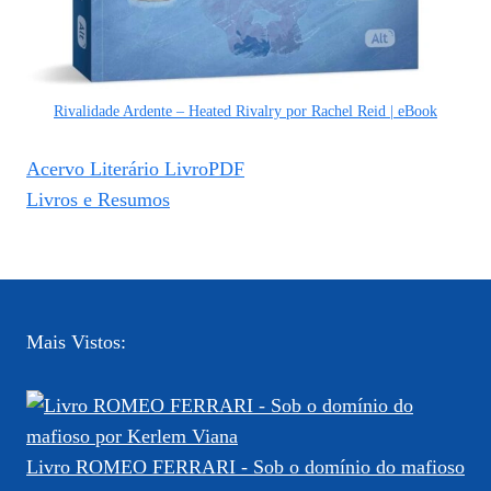
Rivalidade Ardente – Heated Rivalry por Rachel Reid | eBook
Acervo Literário LivroPDF
Livros e Resumos
Mais Vistos:
Livro ROMEO FERRARI - Sob o domínio do mafioso