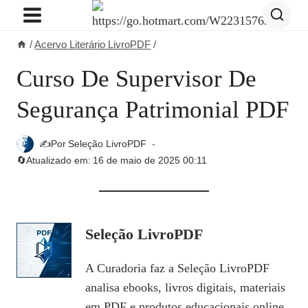
Pular
para
/
Acervo Literário LivroPDF
/
o
Conteúdo
Curso De Supervisor De
Segurança Patrimonial PDF
✍️Por
Seleção LivroPDF
🔄Atualizado em:
16 de maio de 2025 00:11
Seleção LivroPDF
A Curadoria faz a Seleção LivroPDF
analisa ebooks, livros digitais, materiais
em PDF e produtos educacionais online,