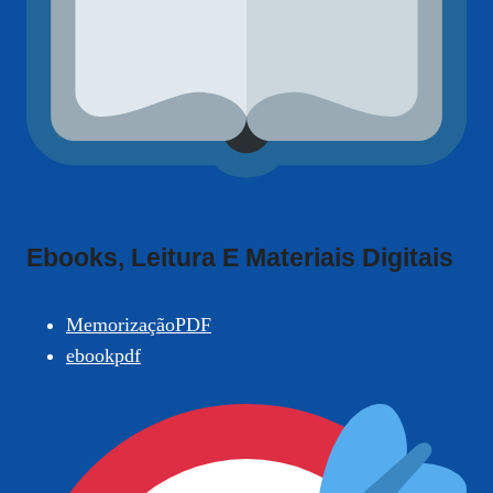
Ebooks, Leitura E Materiais Digitais
MemorizaçãoPDF
ebookpdf