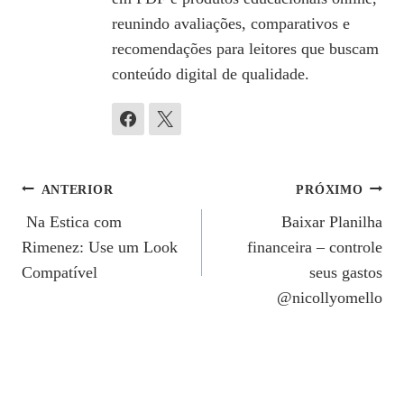
reunindo avaliações, comparativos e
recomendações para leitores que buscam
conteúdo digital de qualidade.
Navegação
ANTERIOR
PRÓXIMO
Na Estica com
Baixar Planilha
De
Rimenez: Use um Look
financeira – controle
Post
Compatível
seus gastos
@nicollyomello