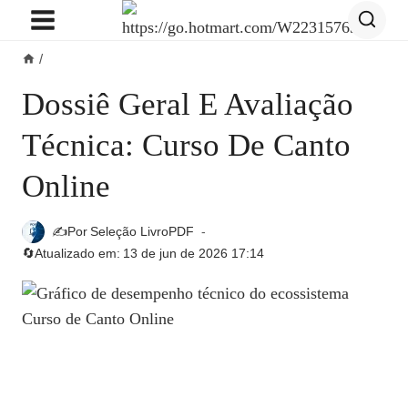
Pular
para
/
o
Conteúdo
Dossiê Geral E Avaliação
Técnica: Curso De Canto
Online
✍️Por
Seleção LivroPDF
🔄Atualizado em:
13 de jun de 2026 17:14