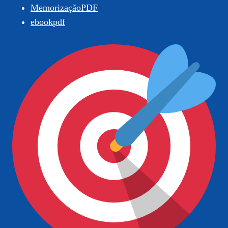
MemorizaçãoPDF
ebookpdf