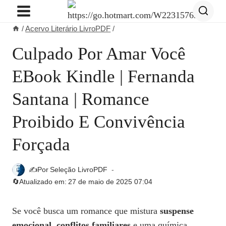
Pular
para
/
Acervo Literário LivroPDF
/
o
Conteúdo
Culpado Por Amar Você
EBook Kindle | Fernanda
Santana | Romance
Proibido E Convivência
Forçada
✍️Por
Seleção LivroPDF
🔄Atualizado em:
27 de maio de 2025 07:04
Se você busca um romance que mistura
suspense
emocional
,
conflitos familiares
e uma química