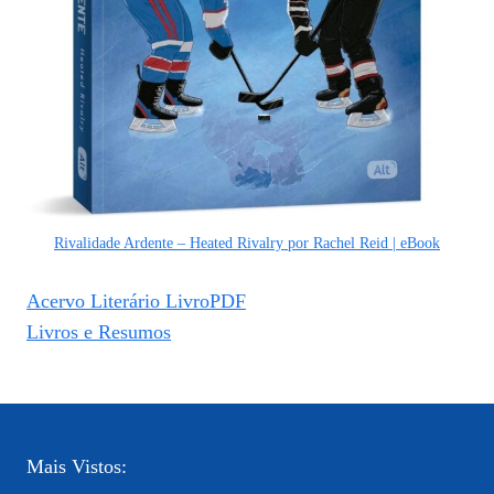
Rivalidade Ardente – Heated Rivalry por Rachel Reid | eBook
Acervo Literário LivroPDF
Livros e Resumos
Mais Vistos: