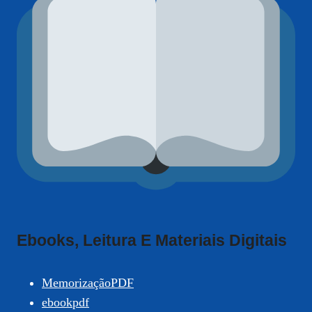
Ebooks, Leitura E Materiais Digitais
MemorizaçãoPDF
ebookpdf