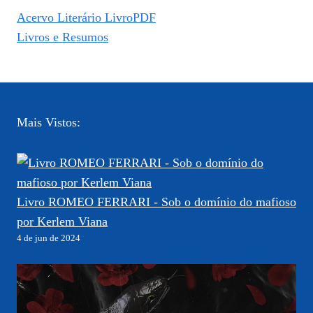
Acervo Literário LivroPDF
Livros e Resumos
Mais Vistos:
Livro ROMEO FERRARI - Sob o domínio do mafioso
por Kerlem Viana
4 de jun de 2024