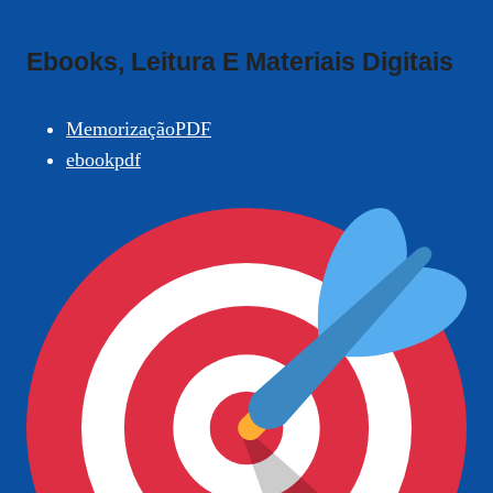
Ebooks, Leitura E Materiais Digitais
MemorizaçãoPDF
ebookpdf