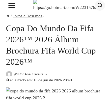
Pular
para
/
Livros e Resumos
/
o
Conteúdo
Copa Do Mundo Da Fifa
2026™ 2026 Álbum
Brochura Fifa World Cup
2026™
✍️Por
Ana Oliveira
🔄Atualizado em:
15 de jun de 2026 23:40