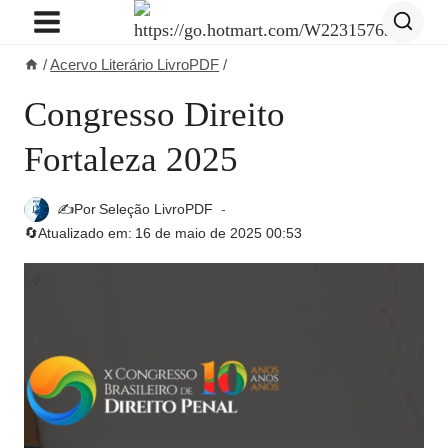
Pular
para
/
Acervo Literário LivroPDF
/
o
Conteúdo
Congresso Direito
Fortaleza 2025
✍️Por
Seleção LivroPDF
🔄Atualizado em:
16 de maio de 2025 00:53