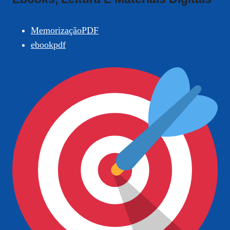
MemorizaçãoPDF
ebookpdf