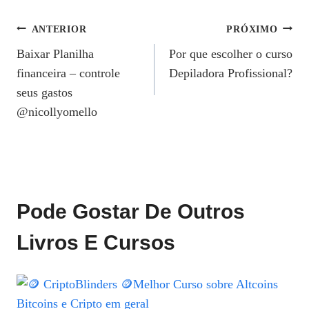
Navegação
ANTERIOR
PRÓXIMO
Baixar Planilha
Por que escolher o curso
De
financeira – controle
Depiladora Profissional?
Post
seus gastos
@nicollyomello
Pode Gostar De Outros
Livros E Cursos