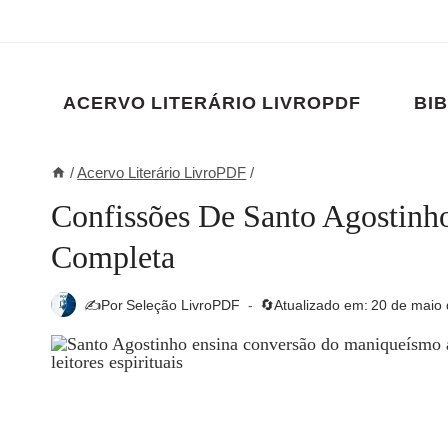
Pular
para
o
Conteúdo
ACERVO LITERÁRIO LIVROPDF
BIB
/
Acervo Literário LivroPDF
/
Confissões De Santo Agostinh
Completa
✍️Por
Seleção LivroPDF
🔄Atualizado em:
20 de maio 