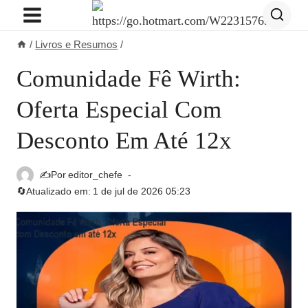
Pular
para
/
Livros e Resumos
/
o
Conteúdo
Comunidade Fê Wirth:
Oferta Especial Com
Desconto Em Até 12x
✍️Por
editor_chefe
🔄Atualizado em:
1 de jul de 2026 05:23