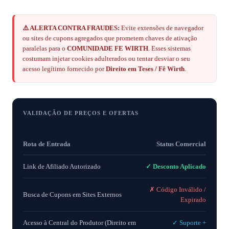
⚠️ ALERTA CONTRA FRAUDES:
Evite extensões de navegador
ou sites de cupons agregados que prometem chaves de ativação
paralelas para o
COMUNIDADE FE WIRTH
. Esses sistemas
costumam injetar cookies adulterados ou tentar desviar o seu
acesso legítimo fornecido por
Direito em Teses / Fê Wirth
.
VALIDAÇÃO DE PREÇOS E OFERTAS
Rota de Entrada
Status Comercial
Link de Afiliado Autorizado
✓ Desconto Aplicado
✗ Código Inválido /
Busca de Cupons em Sites Externos
Expirado
Acesso à Central do Produtor (Direito em
✓ Suporte +