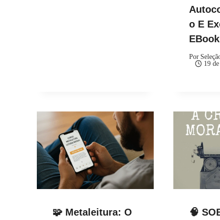
Autoc
O E Ex
EBoo
Por
Seleçã
19 de
🧩 Metaleitura: O
🧠 SO