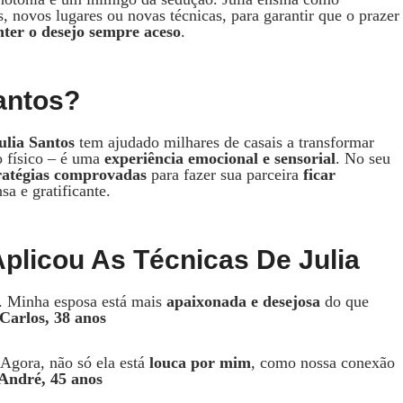
, novos lugares ou novas técnicas, para garantir que o prazer
ter o desejo sempre aceso
.
antos?
ulia Santos
tem ajudado milhares de casais a transformar
o físico – é uma
experiência emocional e sensorial
. No seu
ratégias comprovadas
para fazer sua parceira
ficar
a e gratificante.
licou As Técnicas De Julia
a. Minha esposa está mais
apaixonada e desejosa
do que
Carlos, 38 anos
 Agora, não só ela está
louca por mim
, como nossa conexão
André, 45 anos