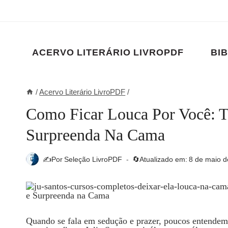
Pular
para
o
Conteúdo
ACERVO LITERÁRIO LIVROPDF
BIB
/
Acervo Literário LivroPDF
/
Como Ficar Louca Por Você: T
Surpreenda Na Cama
✍️Por
Seleção LivroPDF
🔄Atualizado em:
8 de maio d
Quando se fala em sedução e prazer, poucos entend