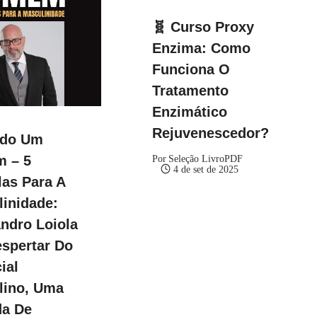
🧬 Curso Proxy
Enzima: Como
Funciona O
Tratamento
Enzimático
Rejuvenescedor?
ndo Um
 – 5
Por
Seleção LivroPDF
4 de set de 2025
as Para A
inidade:
ndro Loiola
spertar Do
ial
lino, Uma
da De