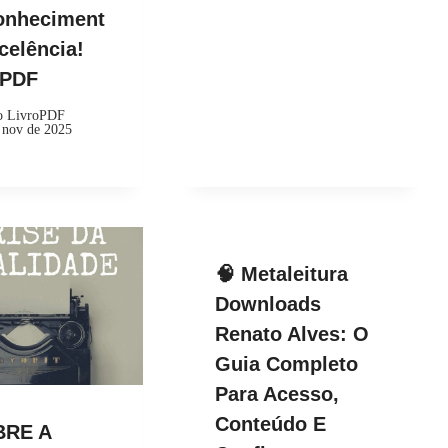
onheciment
celência!
kPDF
o LivroPDF
 nov de 2025
🧠 Metaleitura
Downloads
Renato Alves: O
Guia Completo
Para Acesso,
Conteúdo E
BRE A