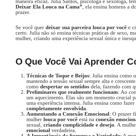
maneira eficaz. Julia Santos, psicóloga e sexóloga, t
Deixar Ela Louca na Cama”
, ela ensina homens a do
prazer.
Se você quer
deixar sua parceira louca por você
e cr
certo. Julia não só ensina técnicas práticas de sexo
mulher, criando uma experiência sexual única e inesqu
O Que Você Vai Aprender C
Técnicas de Toque e Beijos
: Julia ensina como 
mantendo a tensão sexual sempre alta e crescente.
como
despertar os sentidos
dela, fazendo com q
Preliminares que realmente funcionam
: Ao co
um aquecimento. Elas são um momento crucial 
uma experiência intensa. Julia ensina como fazer
completamente envolvida
.
Aumentando a Conexão Emocional
: O prazer 
mulher
louca por você
está na
conexão emocion
sexual,
criando cumplicidade e desejo
. A mulhe
emocional
verdadeira.
A Importância da Surpresa e Variedade
: A mo