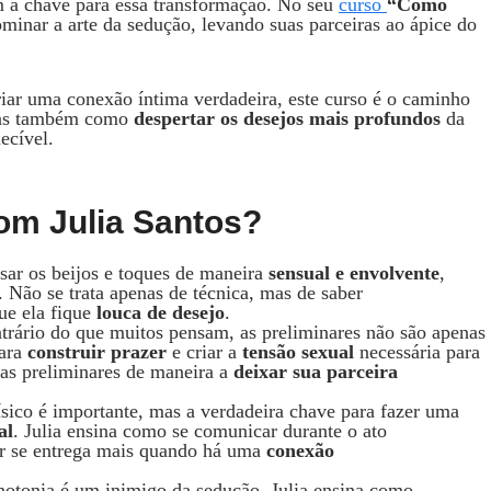
em a chave para essa transformação. No seu
curso
“Como
minar a arte da sedução, levando suas parceiras ao ápice do
iar uma conexão íntima verdadeira, este curso é o caminho
, mas também como
despertar os desejos mais profundos
da
ecível.
om Julia Santos?
usar os beijos e toques de maneira
sensual e envolvente
,
 Não se trata apenas de técnica, mas de saber
ue ela fique
louca de desejo
.
ntrário do que muitos pensam, as preliminares não são apenas
para
construir prazer
e criar a
tensão sexual
necessária para
 as preliminares de maneira a
deixar sua parceira
físico é importante, mas a verdadeira chave para fazer uma
al
. Julia ensina como se comunicar durante o ato
r se entrega mais quando há uma
conexão
notonia é um inimigo da sedução. Julia ensina como