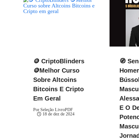
🪙 CriptoBlinders
🧭 Se
🪙Melhor Curso
Homem
Sobre Altcoins
Bússol
Bitcoins E Cripto
Mascul
Em Geral
Alessa
E O De
Por
Seleção LivroPDF
18 de dez de 2024
Potenc
Mascu
Jorna