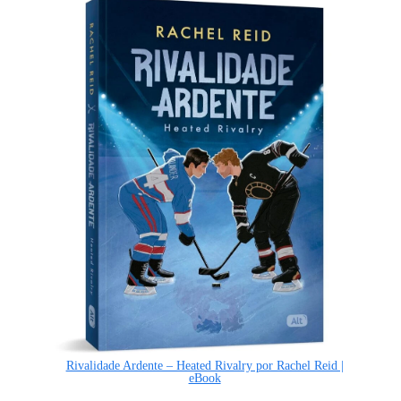
Rivalidade Ardente – Heated Rivalry por Rachel Reid |
eBook