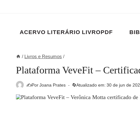
Pular
para
o
Conteúdo
ACERVO LITERÁRIO LIVROPDF
BIB
/
Livros e Resumos
/
Plataforma VeveFit – Certific
✍️Por
Joana Prates
🔄Atualizado em:
30 de jun de 20