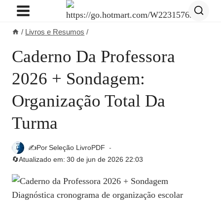
Pular
para
/
Livros e Resumos
/
o
Conteúdo
Caderno Da Professora
2026 + Sondagem:
Organização Total Da
Turma
✍️Por
Seleção LivroPDF
🔄Atualizado em:
30 de jun de 2026 22:03