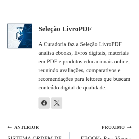
Seleção LivroPDF
A Curadoria faz a Seleção LivroPDF
analisa ebooks, livros digitais, materiais
em PDF e produtos educacionais online,
reunindo avaliações, comparativos e
recomendações para leitores que buscam
conteúdo digital de qualidade.
Navegação
ANTERIOR
PRÓXIMO
SISTEMA ORDEM DE
EBOOKs Para Viver a