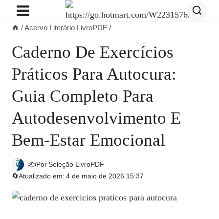
Pular
para
/
Acervo Literário LivroPDF
/
o
Conteúdo
Caderno De Exercícios
Práticos Para Autocura:
Guia Completo Para
Autodesenvolvimento E
Bem-Estar Emocional
✍️Por
Seleção LivroPDF
🔄Atualizado em:
4 de maio de 2026 15:37