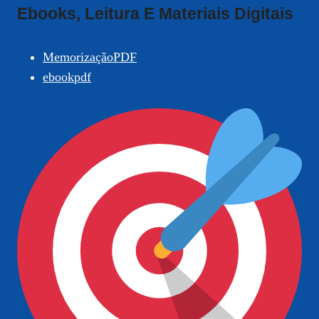
Ebooks, Leitura E Materiais Digitais
MemorizaçãoPDF
ebookpdf