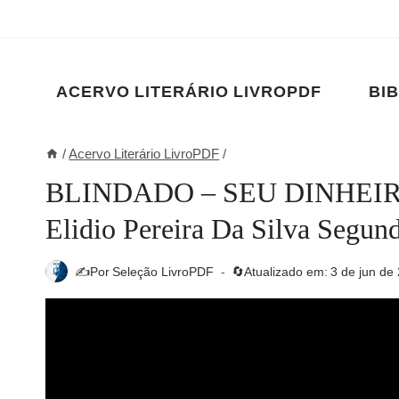
Pular
para
o
Conteúdo
ACERVO LITERÁRIO LIVROPDF
BIB
/
Acervo Literário LivroPDF
/
BLINDADO – SEU DINHEI
Elidio Pereira Da Silva Segu
✍️Por
Seleção LivroPDF
🔄Atualizado em:
3 de jun de