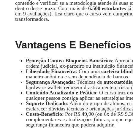
conteúdo e verificar se a metodologia atende às suas e
dentro desse prazo. Com mais de
6.500 estudantes
já 
em 9 avaliações), fica claro que o curso vem cumprin
transformadora.
Vantagens E Benefícios
Proteção Contra Bloqueios Bancários
: Aprenda
ordem judicial, ex-parceiro ou instituição finance
Liberdade Financeira
: Com uma
carteira blin
maneira anônima e sem dependência de bancos.
Segurança Avançada
: Técnicas de
autocustódia
hardware wallets reduzem drasticamente o risco d
Conteúdo Atualizado e Prático
: O curso traz e
qualquer pessoa consiga aplicar as estratégias im
Suporte Dedicado
: Além do grupo de alunos, o i
esclarecer dúvidas técnicas e orientações jurídicas
Custo-Benefício
: Por R$ 49,90 (ou 6x de R$ 9,36
complementares e atualizações futuras, o que eq
segurança financeira que poderá adquirir.