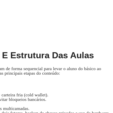
E Estrutura Das Aulas
m de forma sequencial para levar o aluno do básico ao
as principais etapas do conteúdo:
carteira fria (cold wallet).
itar bloqueios bancários.
ras multicamadas.
 dois fatores, backup de chaves privadas e uso de hardware