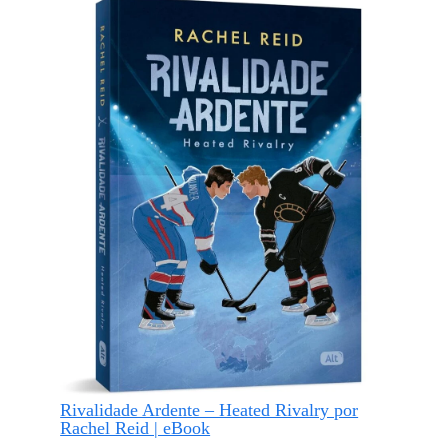
Rivalidade Ardente – Heated Rivalry por
Rachel Reid | eBook