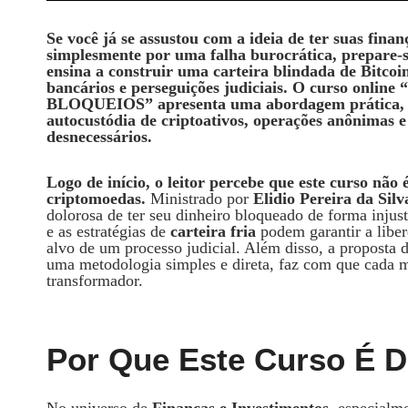
Se você já se assustou com a ideia de ter suas fina
simplesmente por uma falha burocrática, prepare-
ensina a construir uma
carteira blindada de Bitcoi
bancários e perseguições judiciais. O curso 
BLOQUEIOS” apresenta uma abordagem prática, di
autocustódia de criptoativos, operações anônimas 
desnecessários.
Logo de início, o leitor percebe que este curso nã
criptomoedas.
Ministrado por
Elidio Pereira da Sil
dolorosa de ter seu dinheiro bloqueado de forma injus
e as estratégias de
carteira fria
podem garantir a liber
alvo de um processo judicial. Além disso, a proposta d
uma metodologia simples e direta, faz com que cada m
transformador.
Por Que Este Curso É D
No universo de
Finanças e Investimentos
, especial