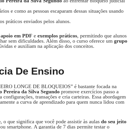
dio Pereira da Silva Segundo
ao enfrentar bloqueio judicial
ários e como as pessoas escaparam dessas situações usando
s práticos enviados pelos alunos.
e apoio em PDF
e
exemplos práticos
, permitindo que alunos
har sem dificuldades. Além disso, o curso oferece um
grupo
vidas e auxiliam na aplicação dos conceitos.
cia De Ensino
HEIRO LONGE DE BLOQUEIOS” é bastante focada na
io Pereira da Silva Segundo
promove exercícios passo a
 configurações, transações e cria carteiras. Essa abordagem
icamente a curva de aprendizado para quem nunca lidou com
e
, o que significa que você pode assistir às aulas
do seu jeito
ou smartphone. A garantia de 7 dias permite testar o