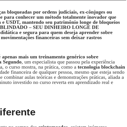
nças bloqueadas por ordens judiciais, ex-cônjuges ou
se para conhecer um método totalmente inovador que
n
e USDT, mantendo seu patrimônio longe de bloqueios
online “BLINDADO – SEU DINHEIRO LONGE DE
dática e segura para quem deseja aprender sobre
e movimentações financeiras sem deixar rastros
o é apenas mais um treinamento genérico sobre
va Segundo
, um especialista que passou pela experiência
ta, o curso mostra, na prática, como a
tecnologia blockchain
dade financeira de qualquer pessoa, mesmo que esteja sendo
e combinar aulas teóricas e demonstrações práticas, aliada a
inuto investido no curso reverta em aprendizado real e
iferente
mente no campo das
criptomoedas
, existem inúmeros