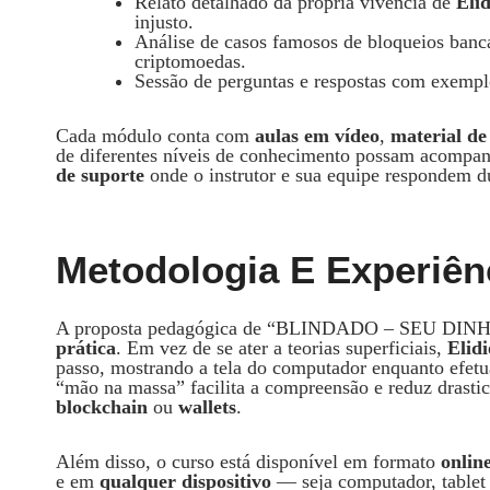
Relato detalhado da própria vivência de
Eli
injusto.
Análise de casos famosos de bloqueios banc
criptomoedas.
Sessão de perguntas e respostas com exemplo
Cada módulo conta com
aulas em vídeo
,
material d
de diferentes níveis de conhecimento possam acompan
de suporte
onde o instrutor e sua equipe respondem dú
Metodologia E Experiên
A proposta pedagógica de “BLINDADO – SEU DIN
prática
. Em vez de se ater a teorias superficiais,
Elid
passo, mostrando a tela do computador enquanto efetua
“mão na massa” facilita a compreensão e reduz drast
blockchain
ou
wallets
.
Além disso, o curso está disponível em formato
onlin
e em
qualquer dispositivo
— seja computador, tablet 