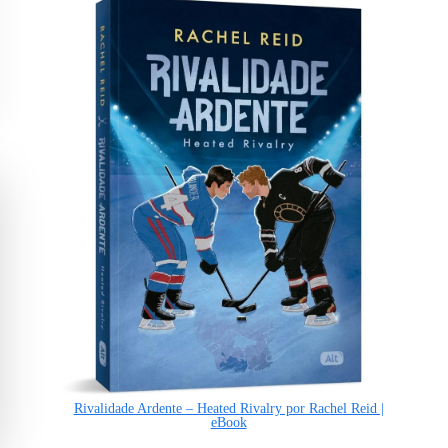
Rivalidade Ardente – Heated Rivalry por Rachel Reid |
eBook