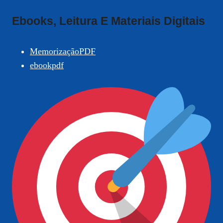
Ebooks, Leitura E Materiais Digitais
MemorizaçãoPDF
ebookpdf