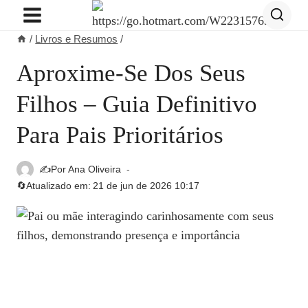
Pular
para
/
Livros e Resumos
/
o
Conteúdo
Aproxime-Se Dos Seus
Filhos – Guia Definitivo
Para Pais Prioritários
✍️Por
Ana Oliveira
🔄Atualizado em:
21 de jun de 2026 10:17