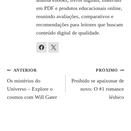
analisa ebooks, livros digitais, materiais
em PDF e produtos educacionais online,
reunindo avaliações, comparativos e
recomendações para leitores que buscam
conteúdo digital de qualidade.
Navegação
ANTERIOR
PRÓXIMO
Os mistérios do
Proibido se apaixonar de
De
Universo – Explore o
novo: O #1 romance
Post
cosmos com Will Gater
lésbico