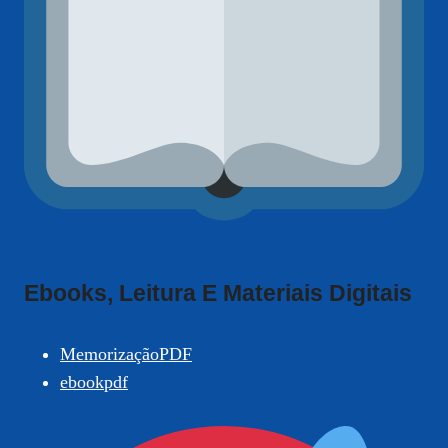
Ebooks, Leitura E Materiais Digitais
MemorizaçãoPDF
ebookpdf