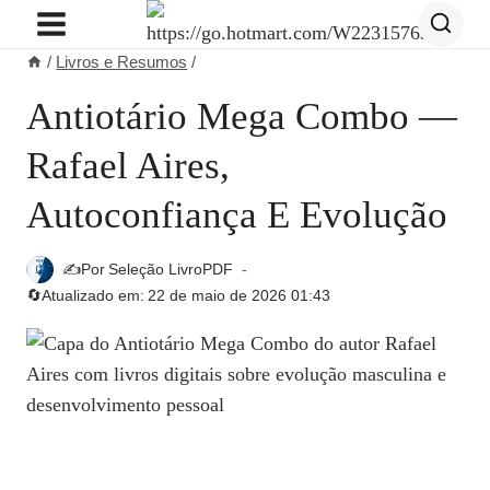
Pular
para
/
Livros e Resumos
/
o
Conteúdo
Antiotário Mega Combo —
Rafael Aires,
Autoconfiança E Evolução
✍️Por
Seleção LivroPDF
🔄Atualizado em:
22 de maio de 2026 01:43