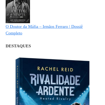
O Doutor da Máfia – Irmãos Ferraro | Dossiê
Completo
DESTAQUES