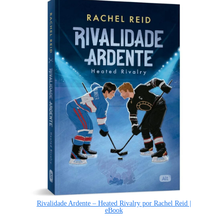
Rivalidade Ardente – Heated Rivalry por Rachel Reid |
eBook