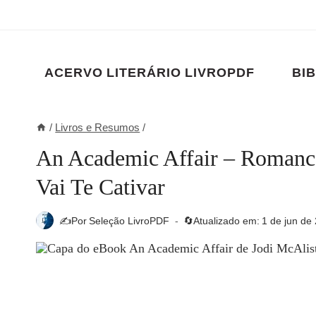
Pular
para
o
Conteúdo
ACERVO LITERÁRIO LIVROPDF
BIB
/
Livros e Resumos
/
An Academic Affair – Romance
Vai Te Cativar
✍️Por
Seleção LivroPDF
🔄Atualizado em:
1 de jun de