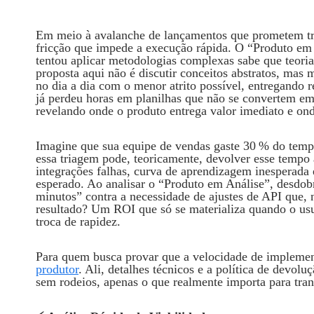
Em meio à avalanche de lançamentos que prometem tra
fricção que impede a execução rápida. O “Produto em 
tentou aplicar metodologias complexas sabe que teori
proposta aqui não é discutir conceitos abstratos, mas 
no dia a dia com o menor atrito possível, entregando
já perdeu horas em planilhas que não se convertem em l
revelando onde o produto entrega valor imediato e ond
Imagine que sua equipe de vendas gaste 30 % do temp
essa triagem pode, teoricamente, devolver esse tempo a
integrações falhas, curva de aprendizagem inesperada
esperado. Ao analisar o “Produto em Análise”, desdob
minutos” contra a necessidade de ajustes de API que, 
resultado? Um ROI que só se materializa quando o usu
troca de rapidez.
Para quem busca provar que a velocidade de implement
produtor
. Ali, detalhes técnicos e a política de devo
sem rodeios, apenas o que realmente importa para tra