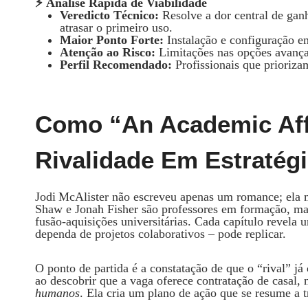
⚡ Análise Rápida de Viabilidade
Veredicto Técnico:
Resolve a dor central de gan
atrasar o primeiro uso.
Maior Ponto Forte:
Instalação e configuração e
Atenção ao Risco:
Limitações nas opções avanç
Perfil Recomendado:
Profissionais que prioriza
Como “An Academic Aff
Rivalidade Em Estratégi
Jodi McAlister não escreveu apenas um romance; ela 
Shaw e Jonah Fisher são professores em formação, ma
fusão‑aquisições universitárias. Cada capítulo revela 
dependa de projetos colaborativos – pode replicar.
O ponto de partida é a constatação de que o “rival” j
ao descobrir que a vaga oferece contratação de casal
humanos
. Ela cria um plano de ação que se resume a tr