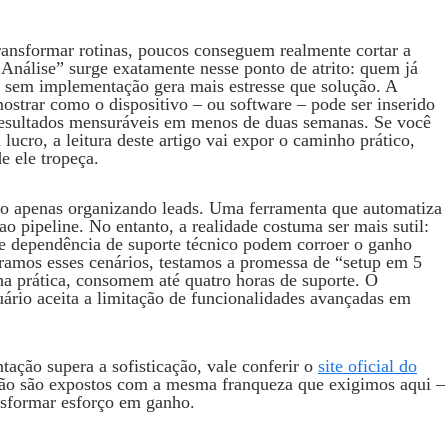
nsformar rotinas, poucos conseguem realmente cortar a
Análise” surge exatamente nesse ponto de atrito: quem já
a sem implementação gera mais estresse que solução. A
mostrar como o dispositivo – ou software – pode ser inserido
 resultados mensuráveis em menos de duas semanas. Se você
ucro, a leitura deste artigo vai expor o caminho prático,
e ele tropeça.
o apenas organizando leads. Uma ferramenta que automatiza
o pipeline. No entanto, a realidade costuma ser mais sutil:
 e dependência de suporte técnico podem corroer o ganho
ramos esses cenários, testamos a promessa de “setup em 5
na prática, consomem até quatro horas de suporte. O
ário aceita a limitação de funcionalidades avançadas em
ação supera a sofisticação, vale conferir o
site oficial do
lução são expostos com a mesma franqueza que exigimos aqui –
nsformar esforço em ganho.