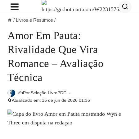
Pular
para
/
Livros e Resumos
/
o
Conteúdo
Amor Em Pauta:
Rivalidade Que Vira
Romance – Avaliação
Técnica
✍️Por
Seleção LivroPDF
🔄Atualizado em:
15 de jun de 2026 01:36