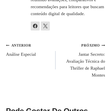
recomendações para leitores que buscam
conteúdo digital de qualidade.
Navegação
ANTERIOR
PRÓXIMO
Análise Especial
Jantar Secreto:
De
Avaliação Técnica do
Post
Thriller de Raphael
Montes
Pode Gostar De Outros