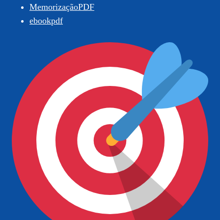
MemorizaçãoPDF
ebookpdf