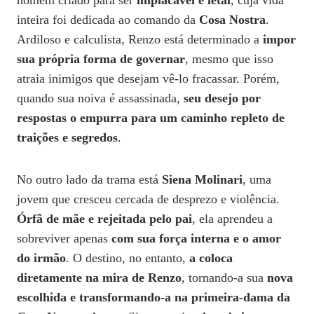
homem criado para ser
implacável e letal
, cuja vida
inteira foi dedicada ao comando da
Cosa Nostra
.
Ardiloso e calculista, Renzo está determinado a
impor
sua própria forma de governar
, mesmo que isso
atraia inimigos que desejam vê-lo fracassar. Porém,
quando sua noiva é assassinada,
seu desejo por
respostas o empurra para um caminho repleto de
traições e segredos
.
No outro lado da trama está
Siena Molinari
, uma
jovem que cresceu cercada de desprezo e violência.
Órfã de mãe e rejeitada pelo pai
, ela aprendeu a
sobreviver apenas
com sua força interna e o amor
do irmão
. O destino, no entanto,
a coloca
diretamente na mira de Renzo
, tornando-a sua
nova
escolhida e transformando-a na primeira-dama da