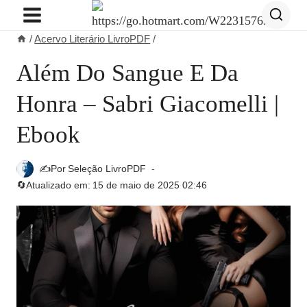
Pular
para
/
Acervo Literário LivroPDF
/
o
Conteúdo
Além Do Sangue E Da
Honra – Sabri Giacomelli |
Ebook
✍️Por
Seleção LivroPDF
🔄Atualizado em:
15 de maio de 2025 02:46