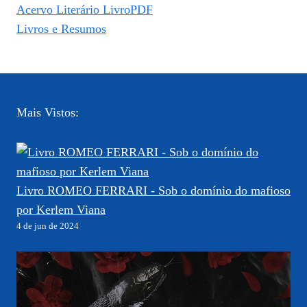
Acervo Literário LivroPDF
Livros e Resumos
Mais Vistos:
Livro ROMEO FERRARI - Sob o domínio do mafioso
por Kerlem Viana
4 de jun de 2024