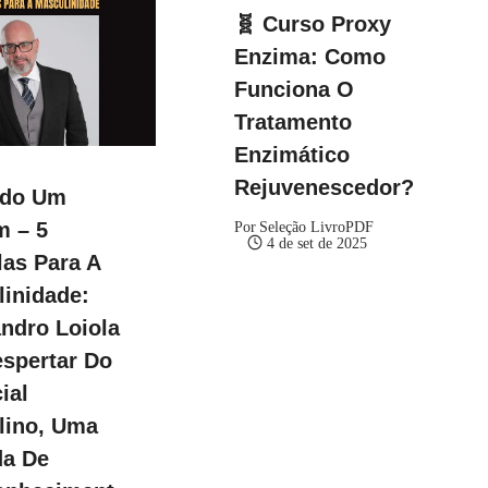
🧬 Curso Proxy
Enzima: Como
Funciona O
Tratamento
Enzimático
Rejuvenescedor?
ndo Um
 – 5
Por
Seleção LivroPDF
4 de set de 2025
as Para A
inidade:
ndro Loiola
spertar Do
ial
lino, Uma
da De