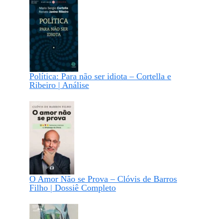
Política: Para não ser idiota – Cortella e
Ribeiro | Análise
O Amor Não se Prova – Clóvis de Barros
Filho | Dossiê Completo