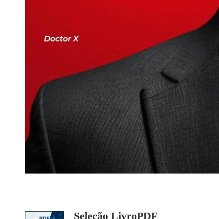
Seleção LivroPDF