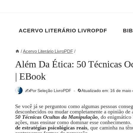
Pular
para
o
Conteúdo
ACERVO LITERÁRIO LIVROPDF
BIB
/
Acervo Literário LivroPDF
/
Além Da Ética: 50 Técnicas O
| EBook
✍️Por
Seleção LivroPDF
🔄Atualizado em:
16 de maio 
Se você já se perguntou como algumas pessoas consegu
desconhecidos ou mudar completamente a opinião de 
50 Técnicas Ocultas da Manipulação
, do enigmático
ações, mas ensinar como dominar esse conhecimento.
de estratégias psicológicas reais
, que caminha na tênu