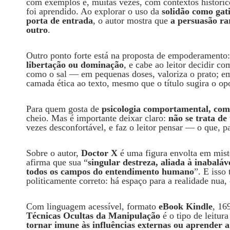
com exemplos e, muitas vezes, com contextos histórico
foi aprendido. Ao explorar o uso da
solidão como gat
porta de entrada
, o autor mostra que
a persuasão ra
outro
.
Outro ponto forte está na proposta de empoderamento
libertação ou dominação
, e cabe ao leitor decidir c
como o sal — em pequenas doses, valoriza o prato; em
camada ética ao texto, mesmo que o título sugira o op
Para quem gosta de
psicologia comportamental, comu
cheio. Mas é importante deixar claro:
não se trata de
vezes desconfortável, e faz o leitor pensar — o que, 
Sobre o autor,
Doctor X
é uma figura envolta em misté
afirma que sua “
singular destreza, aliada à inabalá
todos os campos do entendimento humano
”. E isso
politicamente correto: há espaço para a realidade nua,
Com linguagem acessível, formato
eBook Kindle
, 16
Técnicas Ocultas da Manipulação
é o tipo de leitur
tornar imune às influências externas ou aprender a