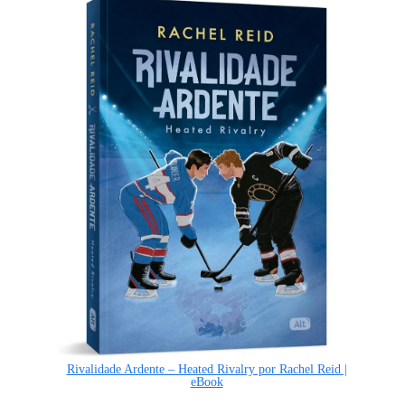
Rivalidade Ardente – Heated Rivalry por Rachel Reid |
eBook