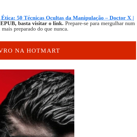
Ética: 50 Técnicas Ocultas da Manipulação – Doctor X |
EPUB, basta visitar o link.
Prepare-se para mergulhar num
á mais preparado do que nunca.
IVRO NA HOTMART