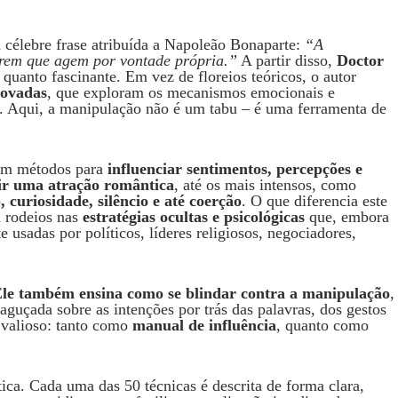
a célebre frase atribuída a Napoleão Bonaparte:
“A
arem que agem por vontade própria.”
A partir disso,
Doctor
quanto fascinante. Em vez de floreios teóricos, o autor
rovadas
, que exploram os mecanismos emocionais e
 Aqui, a manipulação não é um tabu – é uma ferramenta de
com métodos para
influenciar sentimentos, percepções e
ir uma atração romântica
, até os mais intensos, como
 curiosidade, silêncio e até coerção
. O que diferencia este
m rodeios nas
estratégias ocultas e psicológicas
que, embora
usadas por políticos, líderes religiosos, negociadores,
le também ensina como se blindar contra a manipulação
,
guçada sobre as intenções por trás das palavras, dos gestos
 valioso: tanto como
manual de influência
, quanto como
tica. Cada uma das 50 técnicas é descrita de forma clara,