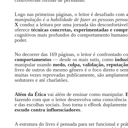
controversas formas de persuasão.
Logo nas primeiras páginas, o leitor é desafiado com 
manipulação é a habilidade de fazer as pessoas pens
X
conduz a leitura por uma jornada tão desconfortável 
oferece
técnicas concretas, experimentadas e comp
cognitivos mais profundos do comportamento humano.
poder.
No decorrer das 169 páginas, o leitor é confrontado 
comportamentos
— desde os mais sutis, como
induz
manipular usando
medo, culpa, validação, reputação,
livro de outros do mesmo gênero é o foco direto e se
muitas vezes reprovadas publicamente, são amplamente 
sedutores e até charlatões.
Além da Ética
vai além de ensinar como manipular.
E
fazendo com que o leitor desenvolva uma consciência a
e das escolhas sociais. Isso torna o eBook duplamente
escudo contra influenciadores
.
A estrutura do livro é pensada para ser funcional e prá