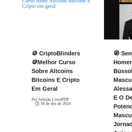
🪙 CriptoBlinders
🧭 Se
🪙Melhor Curso
Homem
Sobre Altcoins
Bússol
Bitcoins E Cripto
Mascul
Em Geral
Alessa
E O De
Por
Seleção LivroPDF
18 de dez de 2024
Potenc
Mascu
Jorna