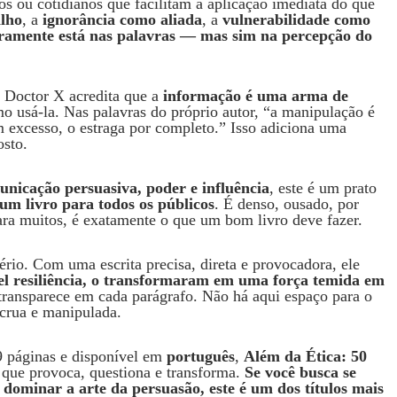
s ou cotidianos que facilitam a aplicação imediata do que
ilho
, a
ignorância como aliada
, a
vulnerabilidade como
ramente está nas palavras — mas sim na percepção do
: Doctor X acredita que a
informação é uma arma de
omo usá-la. Nas palavras do próprio autor, “a manipulação é
 excesso, o estraga por completo.” Isso adiciona uma
osto.
nicação persuasiva, poder e influência
, este é um prato
 um livro para todos os públicos
. É denso, ousado, por
para muitos, é exatamente o que um bom livro deve fazer.
rio. Com uma escrita precisa, direta e provocadora, ele
vel resiliência, o transformaram em uma força temida em
 transparece em cada parágrafo. Não há aqui espaço para o
 crua e manipulada.
9 páginas e disponível em
português
,
Além da Ética: 50
a que provoca, questiona e transforma.
Se você busca se
 dominar a arte da persuasão, este é um dos títulos mais