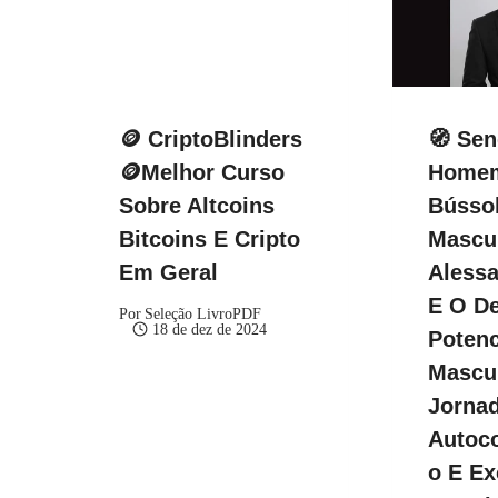
🪙 CriptoBlinders
🧭 Se
🪙Melhor Curso
Homem
Sobre Altcoins
Bússol
Bitcoins E Cripto
Mascul
Em Geral
Alessa
E O De
Por
Seleção LivroPDF
18 de dez de 2024
Potenc
Mascu
Jorna
Autoc
O E Ex