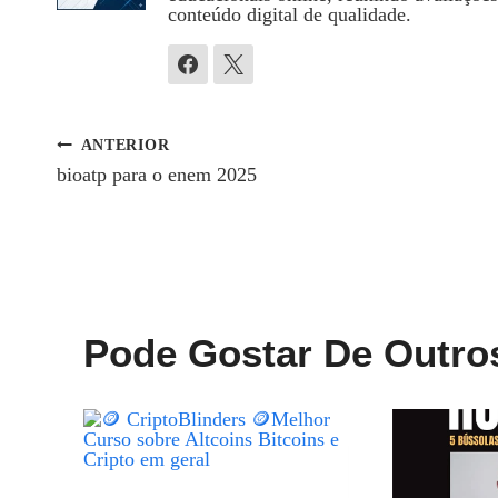
conteúdo digital de qualidade.
ANTERIOR
Navegação
bioatp para o enem 2025
De
Post
Pode Gostar De Outro