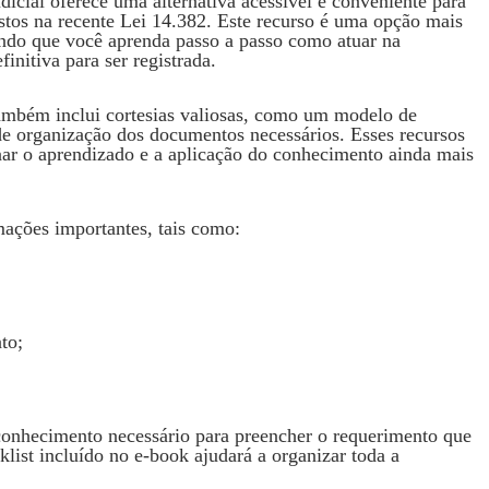
dicial oferece uma alternativa acessível e conveniente para
stos na recente Lei 14.382. Este recurso é uma opção mais
ndo que você aprenda passo a passo como atuar na
initiva para ser registrada.
também inclui cortesias valiosas, como um modelo de
 de organização dos documentos necessários. Esses recursos
rnar o aprendizado e a aplicação do conhecimento ainda mais
rmações importantes, tais como:
to;
o conhecimento necessário para preencher o requerimento que
klist incluído no e-book ajudará a organizar toda a