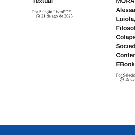
Textual
MORA
Aless
Por
Seleção LivroPDF
21 de ago de 2025
Loiola,
Filoso
Colap
Socie
Conte
EBoo
Por
Seleçã
19 de