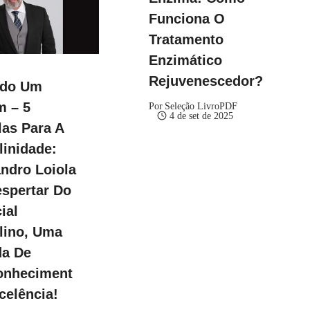
Funciona O
Tratamento
Enzimático
Rejuvenescedor?
ndo Um
 – 5
Por
Seleção LivroPDF
4 de set de 2025
as Para A
inidade:
ndro Loiola
spertar Do
ial
lino, Uma
da De
onheciment
celência!