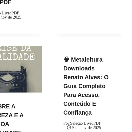
kPDF
o LivroPDF
 nov de 2025
🧠 Metaleitura
Downloads
Renato Alves: O
Guia Completo
Para Acesso,
Conteúdo E
BRE A
Confiança
EZA E A
 DA
Por
Seleção LivroPDF
5 de nov de 2025