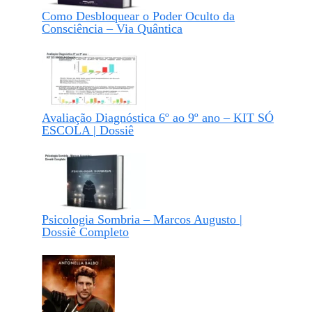
Como Desbloquear o Poder Oculto da
Consciência – Via Quântica
Avaliação Diagnóstica 6º ao 9º ano – KIT SÓ
ESCOLA | Dossiê
Psicologia Sombria – Marcos Augusto |
Dossiê Completo