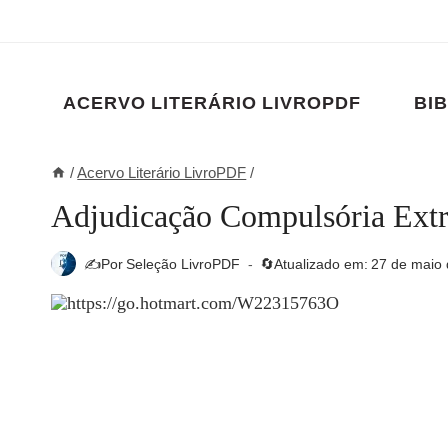
Pular
para
o
Conteúdo
ACERVO LITERÁRIO LIVROPDF
BIB
/
Acervo Literário LivroPDF
/
Adjudicação Compulsória Extra
✍️Por
Seleção LivroPDF
🔄Atualizado em:
27 de maio 