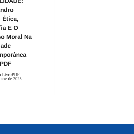
LIDADE:
andro
 Ética,
fia E O
so Moral Na
dade
mporânea
kPDF
o LivroPDF
 nov de 2025