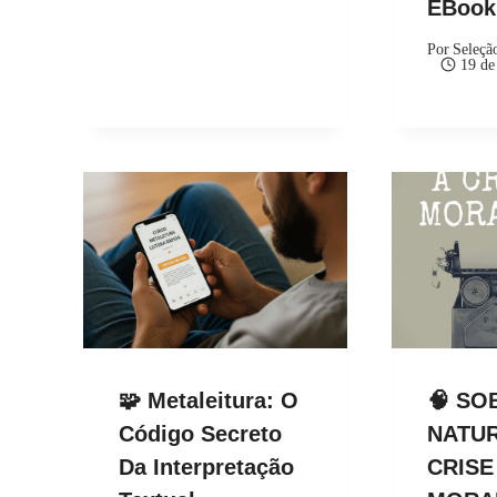
EBoo
Por
Seleçã
19 de
🧩 Metaleitura: O
🧠 SO
Código Secreto
NATUR
Da Interpretação
CRISE