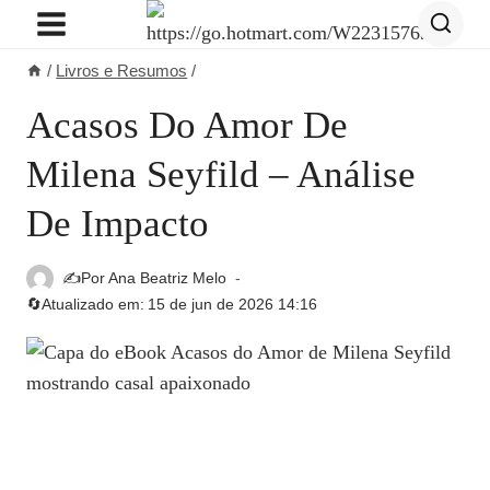
Pular
para
/
Livros e Resumos
/
o
Conteúdo
Acasos Do Amor De
Milena Seyfild – Análise
De Impacto
✍️Por
Ana Beatriz Melo
🔄Atualizado em:
15 de jun de 2026 14:16