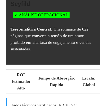
Seyfild
✓ ANÁLISE OPERACIONAL
Tese Analítica Central:
Um romance de 622
páginas que converte a tensão de um amor
proibido em alta taxa de engajamento e vendas
sustentadas.
ROI
Tempo de Absorção:
Escala:
Estimado:
Rápido
Global
Alto
Dados técnicos verificados: 4,3 ⭐ (573