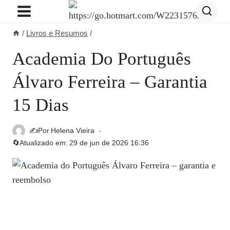
Pular
para
/
Livros e Resumos
/
o
Conteúdo
Academia Do Português
Álvaro Ferreira – Garantia
15 Dias
✍️Por
Helena Vieira
🔄Atualizado em:
29 de jun de 2026 16:36