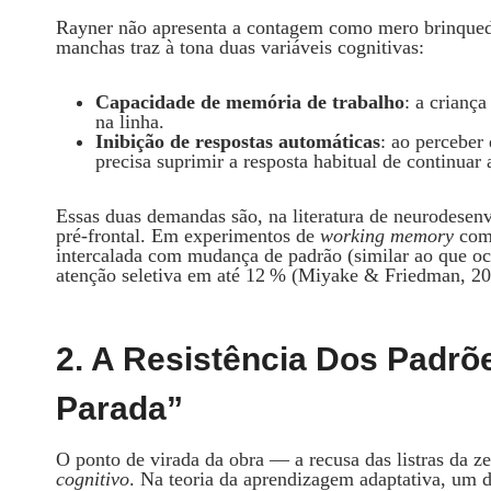
Rayner não apresenta a contagem como mero brinquedo
manchas traz à tona duas variáveis cognitivas:
Capacidade de memória de trabalho
: a crianç
na linha.
Inibição de respostas automáticas
: ao perceber
precisa suprimir a resposta habitual de continuar 
Essas duas demandas são, na literatura de neurodesenv
pré‑frontal. Em experimentos de
working memory
com 
intercalada com mudança de padrão (similar ao que o
atenção seletiva em até 12 % (Miyake & Friedman, 20
2. A Resistência Dos Padrõ
Parada”
O ponto de virada da obra — a recusa das listras da
cognitivo
. Na teoria da aprendizagem adaptativa, um di