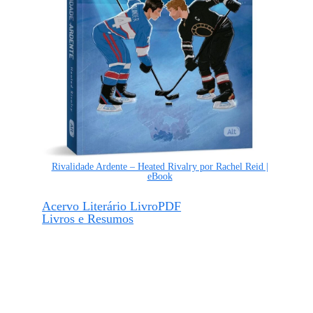
Rivalidade Ardente – Heated Rivalry por Rachel Reid |
eBook
Acervo Literário LivroPDF
Livros e Resumos