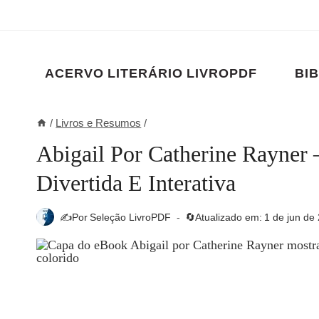
Pular
para
o
Conteúdo
ACERVO LITERÁRIO LIVROPDF
BIB
/
Livros e Resumos
/
Abigail Por Catherine Rayner
Divertida E Interativa
✍️Por
Seleção LivroPDF
🔄Atualizado em:
1 de jun de