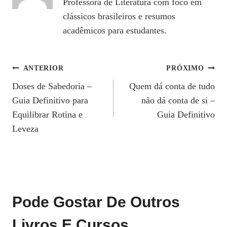
Professora de Literatura com foco em
clássicos brasileiros e resumos
acadêmicos para estudantes.
Navegação
ANTERIOR
PRÓXIMO
Doses de Sabedoria –
Quem dá conta de tudo
De
Guia Definitivo para
não dá conta de si –
Post
Equilibrar Rotina e
Guia Definitivo
Leveza
Pode Gostar De Outros
Livros E Cursos