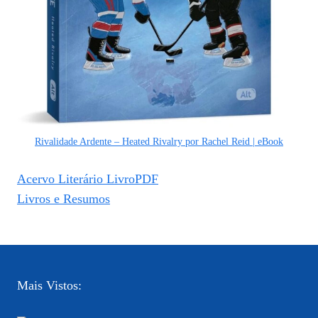
Rivalidade Ardente – Heated Rivalry por Rachel Reid | eBook
Acervo Literário LivroPDF
Livros e Resumos
Mais Vistos: