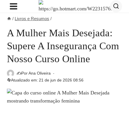
Pular
para
/
Livros e Resumos
/
o
Conteúdo
A Mulher Mais Desejada:
Supere A Insegurança Com
Nosso Curso Online
✍️Por
Ana Oliveira
🔄Atualizado em:
21 de jun de 2026 08:56