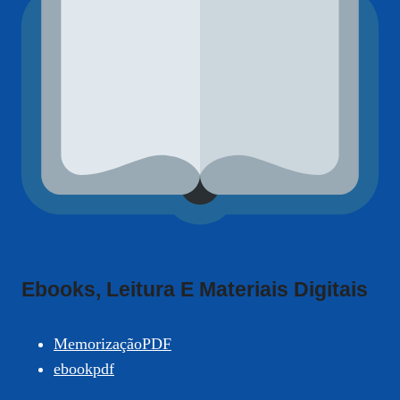
Ebooks, Leitura E Materiais Digitais
MemorizaçãoPDF
ebookpdf