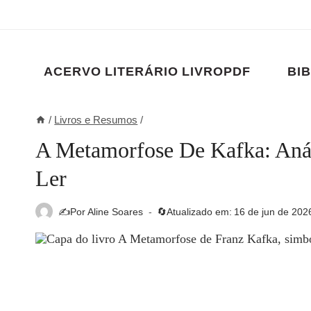
Pular
para
o
Conteúdo
ACERVO LITERÁRIO LIVROPDF
BIB
/
Livros e Resumos
/
A Metamorfose De Kafka: Anál
Ler
✍️Por
Aline Soares
🔄Atualizado em:
16 de jun de 202