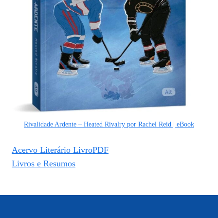
Rivalidade Ardente – Heated Rivalry por Rachel Reid | eBook
Acervo Literário LivroPDF
Livros e Resumos