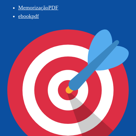
MemorizaçãoPDF
ebookpdf