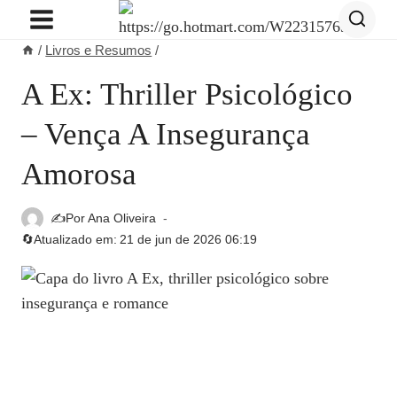
Pular
para
/
Livros e Resumos
/
o
Conteúdo
A Ex: Thriller Psicológico
– Vença A Insegurança
Amorosa
✍️Por
Ana Oliveira
🔄Atualizado em:
21 de jun de 2026 06:19