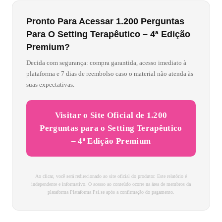
Pronto Para Acessar 1.200 Perguntas
Para O Setting Terapêutico – 4ª Edição
Premium?
Decida com segurança: compra garantida, acesso imediato à
plataforma e 7 dias de reembolso caso o material não atenda às
suas expectativas.
Visitar o Site Oficial de 1.200
Perguntas para o Setting Terapêutico
– 4ª Edição Premium
Ao clicar, você será redirecionado ao site oficial do produtor. Este relatório é
independente e informativo. O acesso ao conteúdo ocorre na área de membros da
plataforma Plataforma Psi.se após a confirmação do pagamento.