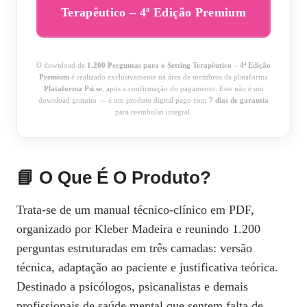
Terapêutico – 4ª Edição Premium
O download de
1.200 Perguntas para o Setting Terapêutico – 4ª Edição
Premium
é realizado exclusivamente na área de membros da plataforma
Plataforma Psi.se
, após a confirmação do pagamento. Este não é um
download gratuito — é um produto digital pago com
7 dias de garantia
para reembolso integral.
📘 O Que É O Produto?
Trata‑se de um manual técnico‑clínico em PDF,
organizado por Kleber Madeira e reunindo 1.200
perguntas estruturadas em três camadas: versão
técnica, adaptação ao paciente e justificativa teórica.
Destinado a psicólogos, psicanalistas e demais
profissionais de saúde mental que sentem falta de