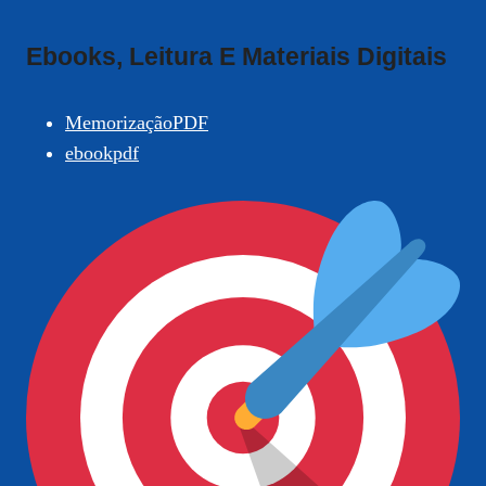
Ebooks, Leitura E Materiais Digitais
MemorizaçãoPDF
ebookpdf