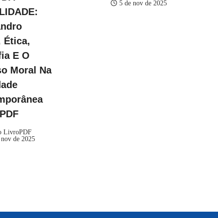
5 de nov de 2025
LIDADE:
andro
 Ética,
fia E O
so Moral Na
dade
mporânea
kPDF
o LivroPDF
 nov de 2025