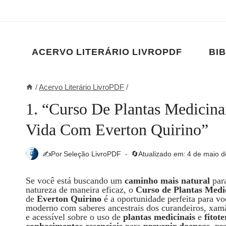
Pular
para
o
Conteúdo
ACERVO LITERÁRIO LIVROPDF
BIB
/
Acervo Literário LivroPDF
/
1. “Curso De Plantas Medicina
Vida Com Everton Quirino”
✍️Por
Seleção LivroPDF
🔄Atualizado em:
4 de maio d
Se você está buscando um
caminho mais natural
par
natureza de maneira eficaz, o
Curso de Plantas Medi
de
Everton Quirino
é a oportunidade perfeita para vo
moderno com saberes ancestrais dos curandeiros, xamã
e acessível sobre o uso de
plantas medicinais
e
fitot