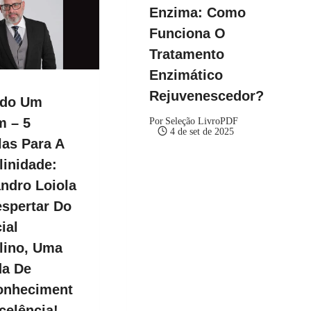
Enzima: Como
Funciona O
Tratamento
Enzimático
Rejuvenescedor?
ndo Um
 – 5
Por
Seleção LivroPDF
4 de set de 2025
as Para A
inidade:
ndro Loiola
spertar Do
ial
lino, Uma
da De
onheciment
celência!