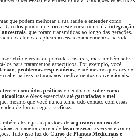
omover o bem-estar e até mesmo tratar condições específicas
lantas que podem melhorar a sua saúde e entender como
ca. Um dos pontos que torna este curso único é a
integração
s
ancestrais
, que foram transmitidas ao longo das gerações.
acita os alunos a aplicarem esses conhecimentos na vida
 fazer chá de ervas ou pomadas caseiras, mas também sobre
zá-los para tratamentos específicos. Por exemplo, você
tensão
,
problemas respiratórios
, e até mesmo questões do
m alternativas naturais aos medicamentos convencionais.
 oferece
conteúdos práticos
e detalhados sobre como
 alcoólicas
e óleos essenciais até
garrafadas
e
mel
 que, mesmo que você nunca tenha tido contato com essas
rendeu de forma segura e eficaz.
o também abrange as questões de
segurança no uso de
óxicas
, a maneira correta de
lavar e secar
as ervas e como
ições. Tudo isso faz do
Curso de Plantas Medicinais e