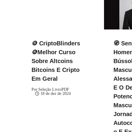
🪙 CriptoBlinders
🧭 Se
🪙Melhor Curso
Homem
Sobre Altcoins
Bússol
Bitcoins E Cripto
Mascul
Em Geral
Alessa
E O De
Por
Seleção LivroPDF
18 de dez de 2024
Potenc
Mascu
Jorna
Autoc
O E Ex