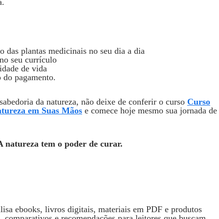
a.
 das plantas medicinais no seu dia a dia
no seu currículo
idade de vida
o do pagamento.
sabedoria da natureza, não deixe de conferir o curso
Curso
Natureza em Suas Mãos
e comece hoje mesmo sua jornada de
A natureza tem o poder de curar.
isa ebooks, livros digitais, materiais em PDF e produtos
s, comparativos e recomendações para leitores que buscam