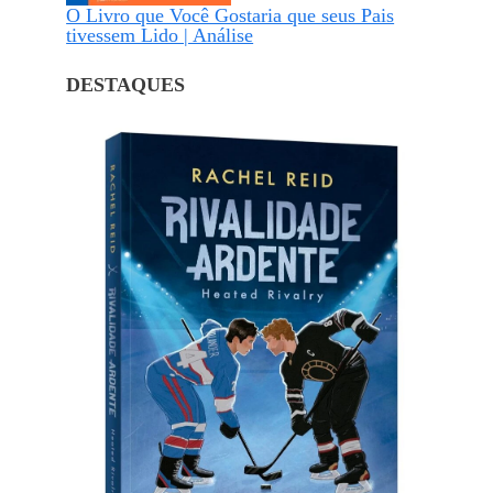
O Livro que Você Gostaria que seus Pais
tivessem Lido | Análise
DESTAQUES