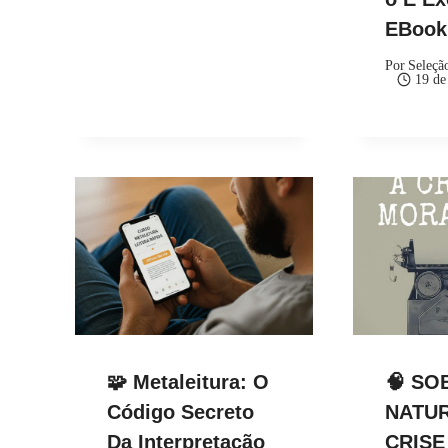
EBoo
Por
Seleçã
19 de
🧩 Metaleitura: O
🧠 SO
Código Secreto
NATUR
Da Interpretação
CRISE