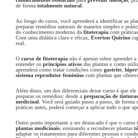
conhecimentos essenciais
para
prevenir doenças
, pr
de forma
totalmente natural
.
Ao longo do curso, você aprenderá a identificar as p
preparar remédios naturais de maneira simples e práti
do conhecimento moderno da
fitoterapia
com prática
Com uma didática clara e eficaz,
Everton Quirino
cap
real.
O
curso de fitoterapia
não é apenas sobre aprender a
entender os
princípios ativos
das plantas e como utili
aprenderá como tratar condições como
gastrite
,
hiper
sistema reprodutor feminino
com plantas que oferece
Além disso, um dos diferenciais desse curso é que ele
preparar os remédios: desde a
preparação de tinturas
medicinal
. Você será guiado passo a passo, de forma
práticas antes, poderá começar a aplicar tudo o que ap
Outro ponto importante a ser destacado é que o curs
plantas medicinais
, ensinando a reconhecer plantas
t
adaptar os tratamentos para diferentes pessoas e cond