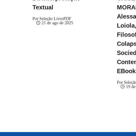
Textual
MORA
Aless
Por
Seleção LivroPDF
21 de ago de 2025
Loiola,
Filoso
Colap
Socie
Conte
EBoo
Por
Seleçã
19 de