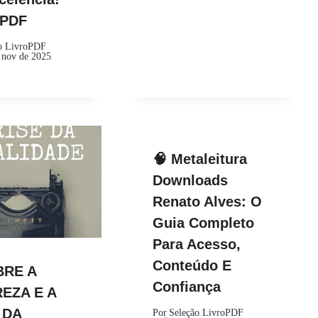
kPDF
o LivroPDF
 nov de 2025
🧠 Metaleitura
Downloads
Renato Alves: O
Guia Completo
Para Acesso,
Conteúdo E
BRE A
Confiança
EZA E A
 DA
Por
Seleção LivroPDF