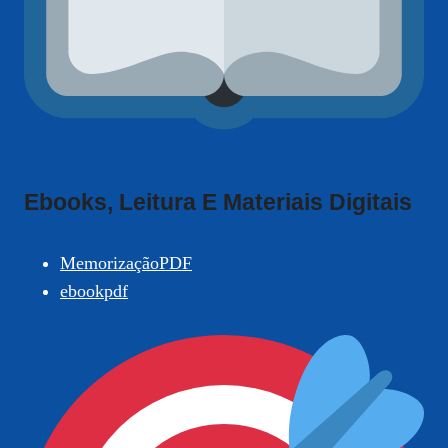
Ebooks, Leitura E Materiais Digitais
MemorizaçãoPDF
ebookpdf