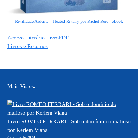
Rivalidade Ardente – Heated Rivalry por Rachel Reid | eBook
Acervo Literário LivroPDF
Livros e Resumos
Mais Vistos:
Livro ROMEO FERRARI - Sob o domínio do mafioso
por Kerlem Viana
4 de jun de 2024